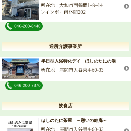
所在地：⼤和市⻄鶴間1−8−14
レインボー南林間202
046-200-8440
通所介護事業所
半日型入浴特化デイ ほしのたにの湯
所在地：座間市入谷東4-60-33
046-200-7870
飲食店
ほしのたに茶屋 ～憩いの結庵～
所在地：座間市入谷東4-60-33