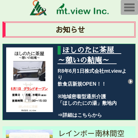
T
o
g
g
l
お知らせ
e
n
a
v
i
ほしのたに茶屋
g
a
～憩いの結庵～
t
i
o
R8年6月1日株式会社mt.viewよ
n
り
飲食店新規OPEN！！
※地域密着型通所介護
「ほしのたにの湯」敷地内
⇒詳細はこちらから
レインボー南林間空